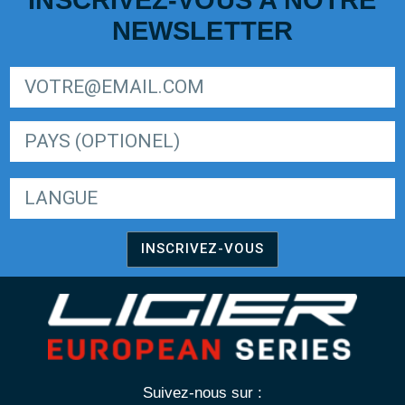
INSCRIVEZ-VOUS A NOTRE
NEWSLETTER
SIGN UP FOR LIGER EUROPEAN SERIES NEWSLETTER
LANGUE
INSCRIVEZ-VOUS
Suivez-nous sur :