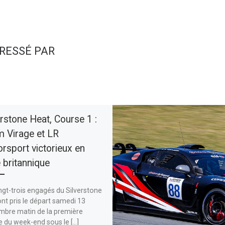
ÉRESSÉ PAR
erstone Heat, Course 1 :
 Virage et LR
rsport victorieux en
e britannique
ngt-trois engagés du Silverstone
nt pris le départ samedi 13
mbre matin de la première
 du week-end sous le […]