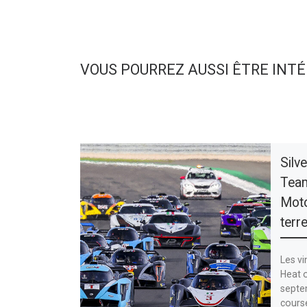
VOUS POURREZ AUSSI ÊTRE INT
Silv
Team
Moto
terr
Les vi
Heat o
septe
course